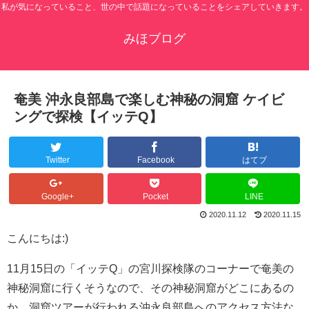
私が気になっていること、世の中で話題になっていることをシェアしていきます。
みほブログ
奄美 沖永良部島で楽しむ神秘の洞窟 ケイビ
ングで探検【イッテQ】
Twitter
Facebook
はてブ
Google+
Pocket
LINE
2020.11.12
2020.11.15
こんにちは:)
11月15日の「イッテQ」の宮川探検隊のコーナーで奄美の
神秘洞窟に行くそうなので、その神秘洞窟がどこにあるの
か、洞窟ツアーが行われる沖永良部島へのアクセス方法な