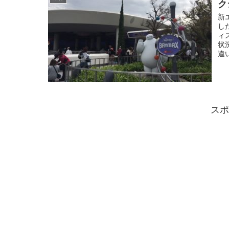
ク
新
し
ィ
状
違
スポ