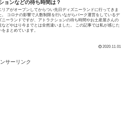
ションなどの待ち時間は？
エリアがオープンしてからつい先日ディズニーランドに行ってきま
た。 コロナの影響で人数制限を行いながらパーク運営をしているデ
ズニーランドですが、アトラクションの待ち時間やお土産屋さんの
況などやはり今までとは全然違いました。 この記事では私が感じた
いをまとめています。
2020.11.01
ンサーリンク