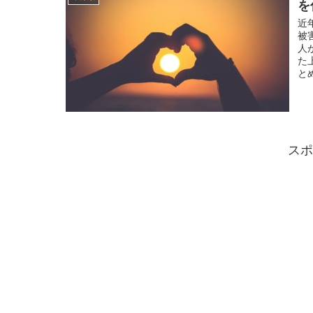
を
近
被
人
た
と
スポ