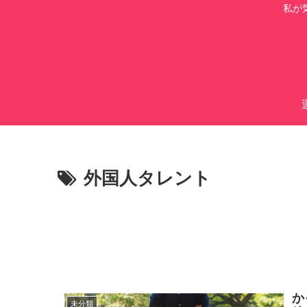
私が
外国人タレント
か
未分類