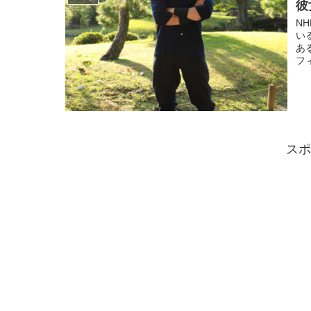
彼
N
い
あ
フ
スポ