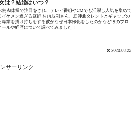
女は？結婚はいつ？
HK筋肉体操で注目をされ、テレビ番組やCMでも活躍し人気を集めて
るイケメン過ぎる庭師 村雨辰剛さん。庭師兼タレントとギャップの
る職業を掛け持ちをする彼がなぜ日本帰化をしたのかなど彼のプロ
ィールや経歴について調べてみました！
2020.08.23
ンサーリンク