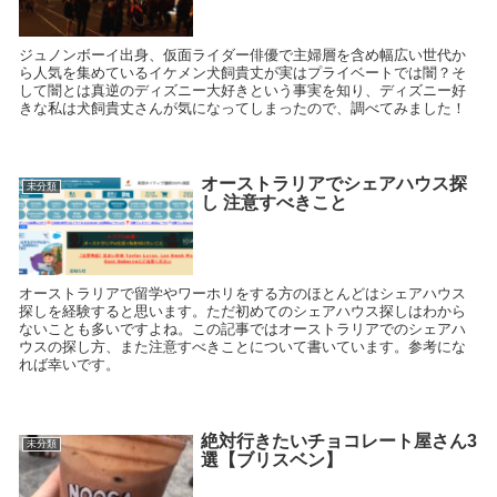
ジュノンボーイ出身、仮面ライダー俳優で主婦層を含め幅広い世代か
ら人気を集めているイケメン犬飼貴丈が実はプライベートでは闇？そ
して闇とは真逆のディズニー大好きという事実を知り、ディズニー好
きな私は犬飼貴丈さんが気になってしまったので、調べてみました！
オーストラリアでシェアハウス探
未分類
し 注意すべきこと
オーストラリアで留学やワーホリをする方のほとんどはシェアハウス
探しを経験すると思います。ただ初めてのシェアハウス探しはわから
ないことも多いですよね。この記事ではオーストラリアでのシェアハ
ウスの探し方、また注意すべきことについて書いています。参考にな
れば幸いです。
絶対行きたいチョコレート屋さん3
未分類
選【ブリスベン】