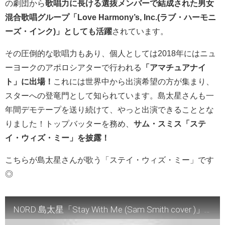
の劇団から
歌唱力に長ける選抜メンバーで結成された男女
混合歌唱グループ「Love Harmony’s, Inc.(ラブ・ハーモニ
ーズ・インク)」としても活躍
されています。
その圧倒的な歌唱力もあり、個人としては2018年にはニュ
ーヨークのアポロシアターで行われる
「アマチュアナイ
ト」に出場！
これには世界中から出演希望の方が集まり、
スターへの登竜門として知られています。島太星さんも一
年間デモテープを送り続けて、やっと出演できることとな
りました！トップバッターを務め、
サム・スミス「ステ
イ・ウィズ・ミー」を披露！
こちらが島太星さんが歌う「ステイ・ウィズ・ミー」です
◎
NORD 島太星「Stay With Me (Sam Smith cover )」Music Video