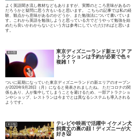
よく英語聞き流し教材などもありますが、実際のところ意味があるの
だろうかと疑問に思う方もいると思います。 こちらの記事では私の経
験、観点から意味があるのかどうか、また勉強法について書いていま
す。これから英語を勉強しようと思っている方でどうやって勉強を始
めたら良いかわからないという方は参考にしていただければと思いま
す。
東京ディズニーランド新エリア ア
未分類
トラクションは予約が必要で色々
複雑！？
ついに延期になっていた東京ディズニーランドの新エリアのオープン
が2020年9月28日（月）になると発表されましたね。 ただコロナの関
係もあり、人が集中してしまうことを避けるため、一部アトラクショ
ンやショップ、レストランは今までとは異なるシステムも導入される
ようです。
テレビや映画で活躍中 イケメン犬
未分類
飼貴丈の裏の顔！ディズニーが大
好き🐭