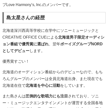
プLove Harmony’s, Inc.のメンバーです。
島太星さんの経歴
北海道深川西高等学校に在学中にソニーミュージックと
CREATIVE OFFICE CUEによる
北海道男子限定オーディシ
ョン番組で優秀賞に選ばれ
、翌年
ボーイズグループNORD
としてデビュー
します。
優秀賞すごい！
北海道のオーディション番組からのデビューなので、もち
ろんグループのメンバーは全員北海道出身、また現在でも
北海道在住で
北海道を中心に活動
をしています。
また島さんは
圧倒的な歌唱力にも注目
されており、ソニ
ー・ミュージックエンタテインメントが運営する全国各地