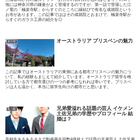
地には神奈川県の鎌倉がよく登場するのですが、第一話で登場した江
ノ電の「極楽寺駅」からすぐのところに縁結びで有名な成就院という
お寺があります。この記事でははその成就院とおまけで、極楽寺駅か
らすぐのガラス工房の紹介を◎
オーストラリア ブリスベンの魅力
未分類
この記事ではオーストラリアの東側にある都市ブリスベンの魅力につ
いて、私の経験もまじえて紹介しています。オーストラリア留学を検
討している方で都市選びの一つの参考になれれば幸いです。ブリスベ
ンは人も温かく、本当に留学生向けの都市だと思います。
兄弟愛溢れる話題の芸人 イケメン
未分類
土佐兄弟の学歴やプロフィール 結
婚は？
高校生あるあるネタで動画再生回数4億超えで話題の兄弟芸人 土佐兄弟