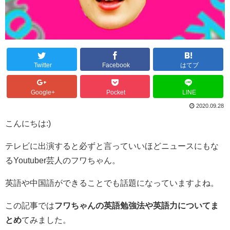
Twitter
Facebook
はてブ
Google+
Pocket
LINE
2020.09.28
こんにちは:)
テレビに出演すると必ずと言っていいほどニュースにもな
るYoutuber芸人のフワちゃん。
英語や中国語ができることでも話題になっていますよね。
この記事では
フワちゃんの英語勉強法や英語力についてま
とめ
てみました。